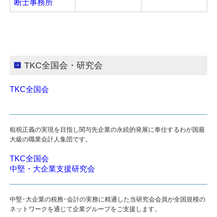
断士事務所
法人のお客様
相続・贈与でお悩みの方へ
会社設立を目指している方へ
TKC全国会・研究会
個人のお客様
TKC全国会
社会保険・労務について
求人情報
租税正義の実現を目指し関与先企業の永続的発展に奉仕するわが国最
よくある質問
大級の職業会計人集団です。
TKC全国会
TKCシステムQ&A
中堅・大企業支援研究会
社長メニューASP版
中堅･大企業の税務･会計の実務に精通した当研究会会員が全国規模の
お問合せ
ネットワークを通じて企業グループをご支援します。