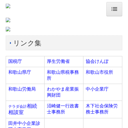
HOME
事務所紹介
リンク集
税理士をお探しの方へ
事務所へのアクセス
国税庁
厚生労働省
協会けんぽ
和歌山県庁
和歌山県税事務
和歌山市役所
事務所通信
所
税務会計トピックス
和歌山労働局
わかやま産業振
中小企業庁
興財団
セミナー案内
相続
沼崎健一行政書
木下社会保険労
テラダ会計
個人情報保護方針
相談室
士事務所
務士事務所
業務案内
田井中小企業診