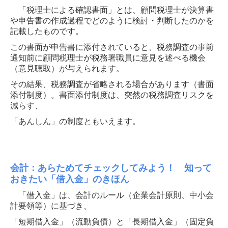
アンケート
「税理士による確認書面」とは、顧問税理士が決算書
や申告書の作成過程でどのように検討・判断したのかを
リンク集
記載したものです。
この書面が申告書に添付されていると、税務調査の事前
働きやすい職場づくりへ
通知前に顧問税理士が税務署職員に意見を述べる機会
（意見聴取）が与えられます。
その結果、税務調査が省略される場合があります（書面
添付制度）。書面添付制度は、突然の税務調査リスクを
減らす、
「あんしん」の制度ともいえます。
会計：あらためてチェックしてみよう！ 知って
おきたい「借入金」のきほん
「借入金」は、会計のルール（企業会計原則、中小会
計要領等）に基づき、
「短期借入金」（流動負債）と「長期借入金」（固定負