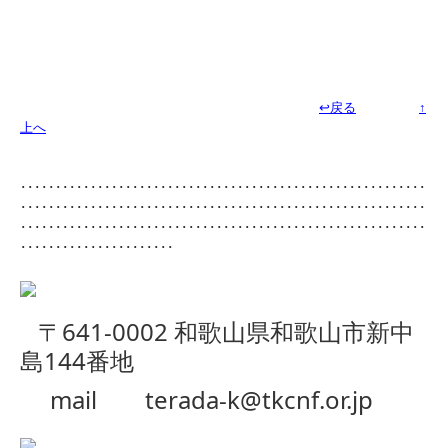
↩戻る
↑
上へ
･･････････････････････････････････････････････････････････
･･････････････････････････････････････････････････････････
･･････････････････････････････････････････････････････････
･･････････････････････
〒641-0002
和歌山県和歌山市新中
島144番地
mail
terada-k@tkcnf.or.jp