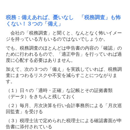
法人のお客様
税務：備えあれば、憂いなし 「税務調査」も怖
相続・贈与でお悩みの方へ
くない！３つの「備え」
会社設立を目指している方へ
会社の「税務調査」と聞くと、なんとなく怖いイメー
ジを持っている方もいるのではないでしょうか。
個人のお客様
でも、税務調査のほとんどは申告書の内容の「確認」の
ために行われるもので、「適正申告」を行っていれば過
社会保険・労務について
度に心配する必要はありません。
加えて、次の３つの「備え」を実践していれば、税務調
求人情報
査にまつわるリスクや不安を減らすことにつながりま
す。
よくある質問
（１）日々の「適時・正確」な記帳とその証拠書類
TKCシステムQ&A
（データ）をきちんと残しておく
（２）毎月、月次決算を行い会計事務所による「月次巡
社長メニューASP版
回監査」を受ける
（３）税理士法で定められた税理士による確認書面が申
お問合せ
告書に添付されている