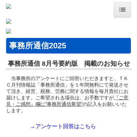
HOME
事務所紹介
事務所通信2025
税理士をお探しの方へ
事務所通信 8月号要約版 掲載のお知らせ
事務所へのアクセス
事務所通信
当事務所のアンケートにご回答いただきますと、ＴＫ
Ｃ月刊情報誌「事務所通信」を１年間無料にて発送させ
て頂き、経営、税務、労務に関する情報を毎月貴社にお
税務会計トピックス
届けします。ご希望される場合は、お手数ですが
『ご意
見・ご感想』欄に“事務所通信希望”
の記入をお願いいた
セミナー案内
します。
個人情報保護方針
→アンケート回答はこちら
業務案内