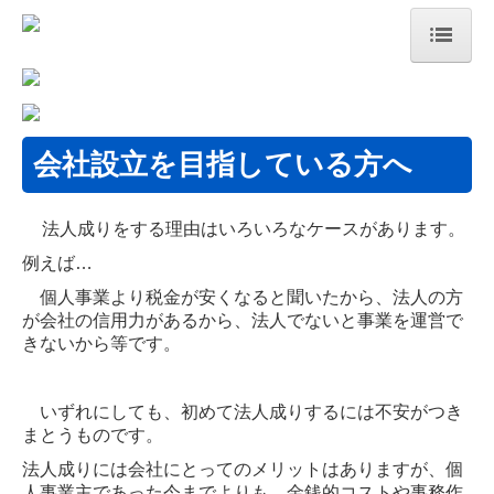
HOME
事務所紹介
会社設立を目指している方へ
税理士をお探しの方へ
法人成りをする理由はいろいろなケースがあります。
事務所へのアクセス
例えば…
事務所通信
個人事業より税金が安くなると聞いたから、法人の方
が会社の信用力があるから、法人でないと事業を運営で
税務会計トピックス
きないから等です。
セミナー案内
いずれにしても、初めて法人成りするには不安がつき
個人情報保護方針
まとうものです。
法人成りには会社にとってのメリットはありますが、個
業務案内
人事業主であった今までよりも、金銭的コストや事務作