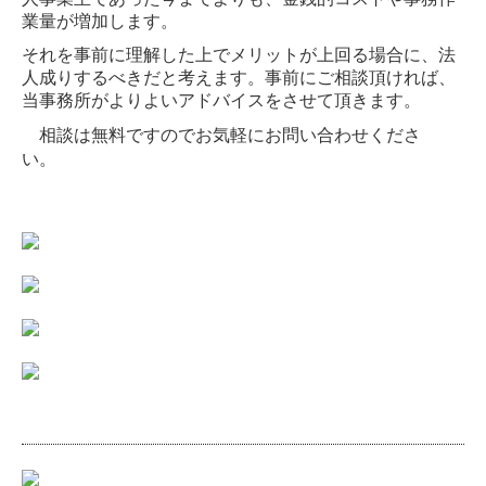
業量が増加します。
法人のお客様
それを事前に理解した上でメリットが上回る場合に、法
相続・贈与でお悩みの方へ
人成りするべきだと考えます。
事前にご相談頂ければ、
当事務所がよりよいアドバイスをさせて頂きます。
会社設立を目指している方へ
相談は無料ですのでお気軽にお問い合わせくださ
い。
個人のお客様
社会保険・労務について
求人情報
よくある質問
TKCシステムQ&A
社長メニューASP版
お問合せ