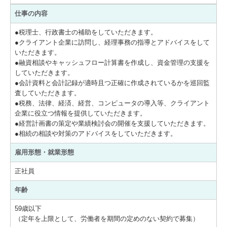
アンケート
仕事の内容
リンク集
●税理士、行政書士の補助をしていただきます。
●クライアント企業に訪問し、経理事務の指導とアドバイスをして
働きやすい職場づくりへ
いただきます。
●融資相談やキャッシュフロー計算書を作成し、資金管理の支援を
していただきます。
●会計資料と会計記録が適時且つ正確に作成されているかを巡回監
査していただきます。
●税務、法律、経済、経営、コンピュータの導入等、クライアント
企業に役立つ情報を提供していただきます。
●経営計画書の策定や業績検討会の開催を支援していただきます。
●相続の相談や対策のアドバイスをしていただきます。
雇用形態・就業形態
正社員
年齢
59歳以下
（定年を上限として、労働者を期間の定めのない契約で募集）