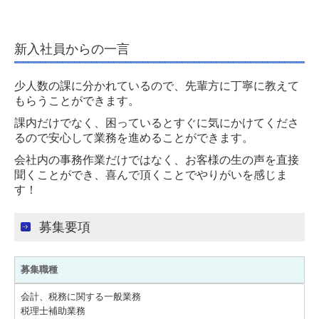
法人のお客様
新入社員からの一言
相続・贈与でお悩みの方へ
会社設立を目指している方へ
少人数の課に分かれているので、先輩方に丁寧に教えて
もらうことができます。
個人のお客様
課内だけでなく、困っているとすぐに気にかけてくださ
るので安心して業務を進めることができます。
社会保険・労務について
会社内の事務作業だけではなく、お客様の生の声を直接
求人情報
聞くことができ、喜んで頂くことでやりがいを感じま
す！
よくある質問
募集要項
TKCシステムQ&A
社長メニューASP版
募集職種
会計、税務に関する一般業務
お問合せ
税理士補助業務