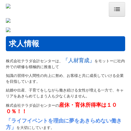
HOME
事務所紹介
求人情報
税理士をお探しの方へ
「人材育成」
株式会社テラダ会計センターは
、
をモットーに社内
事務所へのアクセス
外での研修を積極的に推進して
事務所通信
知識の習得や人間性の向上に努め、お客様と共に成長していける企業
を目指しています。
税務会計トピックス
結婚や出産、子育てをしながら働き続ける女性が増える一方で、
キャ
リアをあきらめてしまう人も少なくありません。
セミナー案内
産休・育休所得率は１０
株式会社テラダ会計センターの
０％！！
個人情報保護方針
「ライフイベントを理由に夢をあきらめない働き
業務案内
方」
を大切にしています。