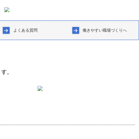
よくある質問
働きやすい職場づくりへ
TKCシステムQ&A
社長メニューASP版
お問合せ
アンケート
リンク集
ます。