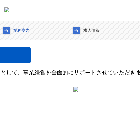
業務案内
求人情報
法人のお客様
相続・贈与でお悩みの方へ
会社設立を目指している方へ
個人のお客様
社会保険・労務について
目として、
事業経営を全面的にサポートさせていただき