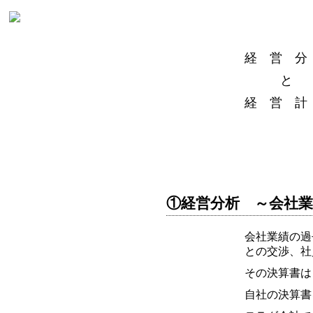
経 営 分
と
経 営 計
①経営分析 ～会社
会社業績の過
との交渉、社
その決算書は
自社の決算書