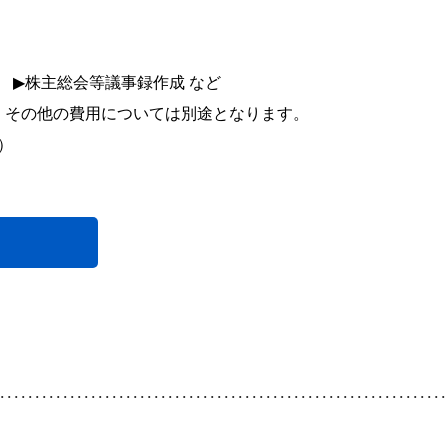
▶
株主総会等議事録作成 など
立会 その他の費用については別途となります。
）
････････････････････････････････････････････････････････････････