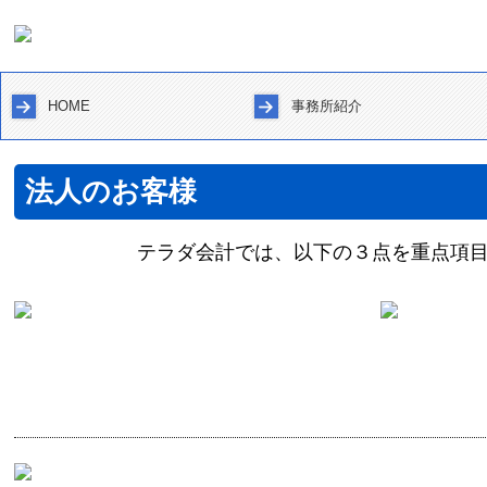
HOME
事務所紹介
税理士をお探しの方へ
事務所へのアクセス
事務所通信
税務会計トピックス
セミナー案内
個人情報保護方針
法人のお客様
テラダ会計では、以下の３点を重点項